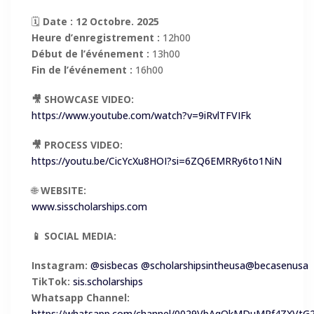
🗓
Date :
12 Octobre.
2025
Heure d’enregistrement :
12h00
Début de l’événement :
13h00
Fin de l’événement :
16h00
🎥 SHOWCASE VIDEO:
https://www.youtube.com/watch?v=9iRvlTFVIFk
🎥 PROCESS VIDEO:
https://youtu.be/CicYcXu8HOI?si=6ZQ6EMRRy6to1NiN
🌐
WEBSITE:
www.sisscholarships.com
📱 SOCIAL MEDIA:
Instagram:
@sisbecas
@scholarshipsintheusa
@becasenusa
TikTok:
sis.scholarships
Whatsapp Channel:
https://whatsapp.com/channel/0029VbAqQkMDuMRf4ZXVtG