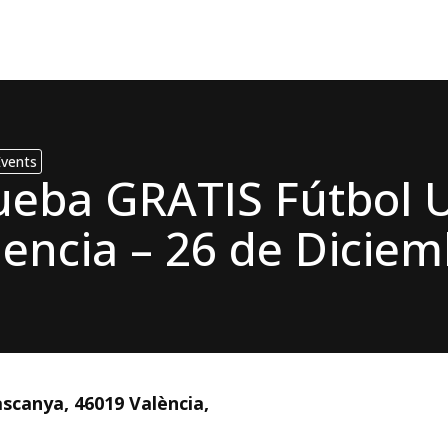
Events
ueba GRATIS Fútbol 
lencia – 26 de Dicie
This event has ex
ascanya, 46019 València,