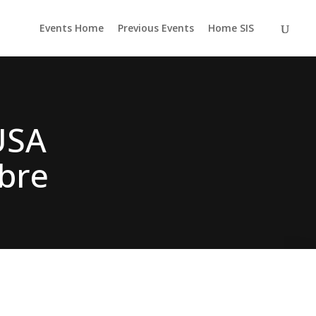
Events Home
Previous Events
Home SIS
USA
mbre
pired