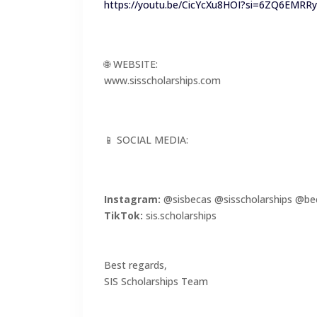
https://youtu.be/CicYcXu8HOI?si=6ZQ6EMRR
🌐 WEBSITE:
www.sisscholarships.com
📱 SOCIAL MEDIA:
Instagram:
@sisbecas @sisscholarships @b
TikTok:
sis.scholarships
Best regards,
SIS Scholarships Team