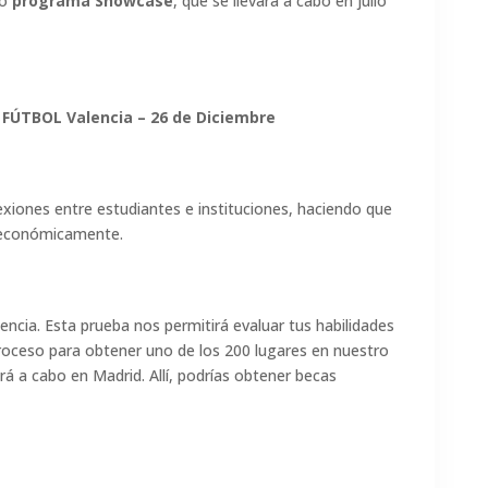
ro
programa Showcase
, que se llevará a cabo en julio
 FÚTBOL Valencia – 26 de Diciembre
exiones entre estudiantes e instituciones, haciendo que
e económicamente.
encia. Esta prueba nos permitirá evaluar tus habilidades
roceso para obtener uno de los 200 lugares en nuestro
a cabo en Madrid. Allí, podrías obtener becas